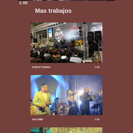
1:00
Mas trabajos
DUETO TANGO
1:16
IMG 0183
1:01