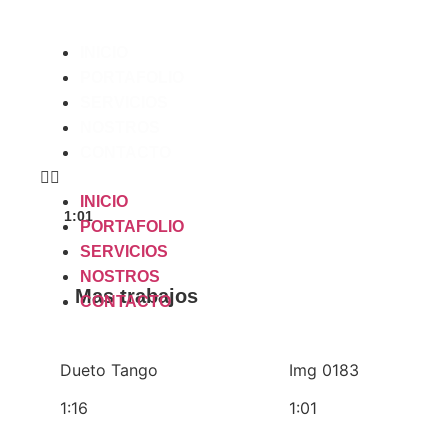
Skip
to
INICIO
content
PORTAFOLIO
SERVICIOS
NOSTROS
CONTACTO
INICIO
1:01
PORTAFOLIO
SERVICIOS
NOSTROS
Mas trabajos
CONTACTO
Dueto Tango
Img 0183
1:16
1:01